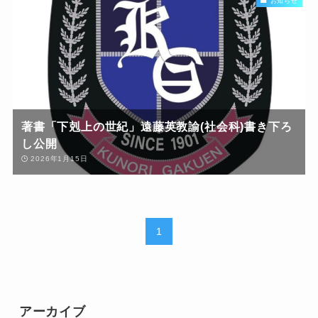
お知らせ
著書「下剋上の世紀」遠藤英教諭(社会科)書き下ろ
し公開
2026年1月15日
1
アーカイブ