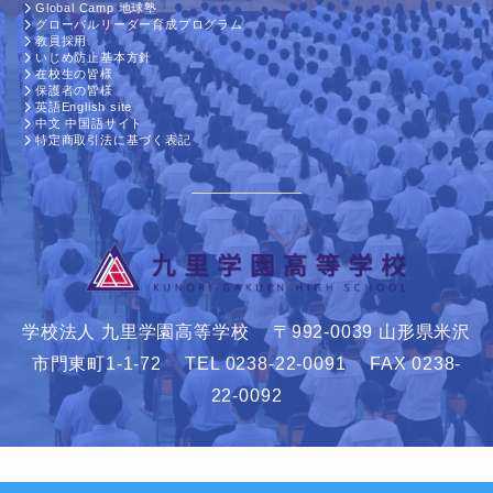
Global Camp 地球塾
グローバルリーダー育成プログラム
教員採用
いじめ防止基本方針
在校生の皆様
保護者の皆様
英語English site
中文 中国語サイト
特定商取引法に基づく表記
学校法人 九里学園高等学校 〒992-0039 山形県米沢
市門東町1-1-72 TEL 0238-22-0091 FAX 0238-
22-0092