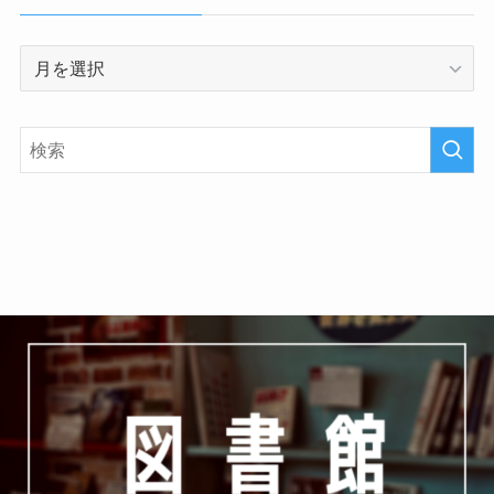
ア
ー
カ
イ
ブ