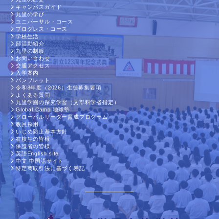
キャンパスガイド
九里の学び
ユニバーサル・コース
プログレス・コース
学校生活
部活動紹介
九里の制服
お問い合わせ
交通アクセス
入学案内
パンフレット
令和8年度（2026）生徒募集要項
よくある質問
九里学園の探究学習（文部科学省指定）
Global Camp 地球塾
グローバルリーダー育成プログラム
教員採用
いじめ防止基本方針
在校生の皆様
保護者の皆様
英語English site
中文 中国語サイト
特定商取引法に基づく表記