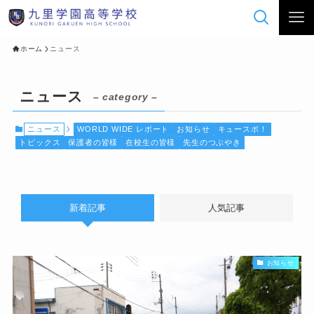
ホーム
ニュース
ニュース
– category –
ニュース
WORLD WIDE レポート
お知らせ
キュースポ！
トピックス
保護者の皆様
在校生の皆様
先生のつぶやき
新着記事
人気記事
お知らせ