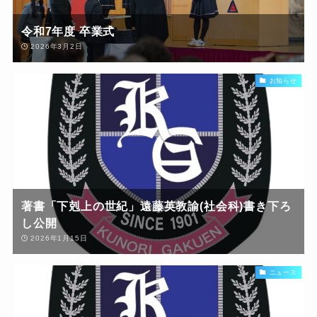
令和7年度 卒業式
2026年3月2日
お知らせ
著書「下剋上の世紀」遠藤英教諭(社会科)書き下ろ
し公開
2026年1月15日
ニュース