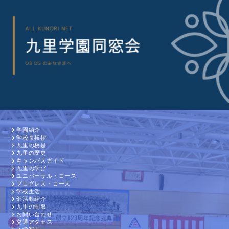
学園紹介
学校長挨拶
九里の校是
九里の歴史
キャンパスガイド
九里の学び
ユニバーサル・コース
プログレス・コース
学校生活
部活動紹介
九里の制服
お問い合わせ
交通アクセス