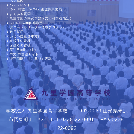
入学案内
パンフレット
令和8年度（2026）生徒募集要項
よくある質問
九里学園の探究学習（文部科学省指定）
Global Camp 地球塾
グローバルリーダー育成プログラム
教員採用
いじめ防止基本方針
在校生の皆様
保護者の皆様
英語English site
中文 中国語サイト
特定商取引法に基づく表記
学校法人 九里学園高等学校 〒992-0039 山形県米沢
市門東町1-1-72 TEL 0238-22-0091 FAX 0238-
22-0092