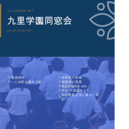
教員採用
在校生の皆様
いじめ防止基本方針
保護者の皆様
英語English site
中文 中国語サイト
特定商取引法に基づく表
記