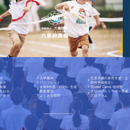
活
入学案内
九里学園の探究学習（文
紹介
パンフレット
部科学省指定）
制服
令和8年度（2026）生徒
Global Camp 地球塾
合わせ
募集要項
グローバルリーダー育成
クセス
よくある質問
プログラム