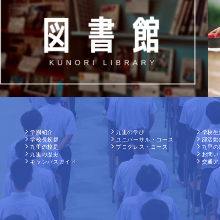
学園紹介
九里の学び
学校生
学校長挨拶
ユニバーサル・コース
部活動
九里の校是
プログレス・コース
九里の
九里の歴史
お問い
キャンパスガイド
交通ア