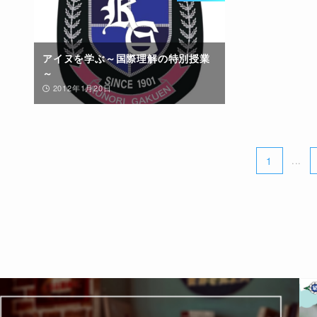
アイヌを学ぶ～国際理解の特別授業
～
2012年1月20日
1
...