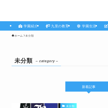
学園紹介
九里の教育
学園生活
ホーム
未分類
未分類
– category –
新着記事
未分類