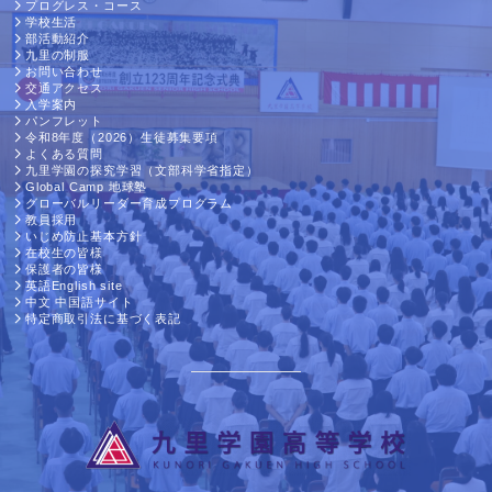
プログレス・コース
学校生活
部活動紹介
九里の制服
お問い合わせ
交通アクセス
入学案内
パンフレット
令和8年度（2026）生徒募集要項
よくある質問
九里学園の探究学習（文部科学省指定）
Global Camp 地球塾
グローバルリーダー育成プログラム
教員採用
いじめ防止基本方針
在校生の皆様
保護者の皆様
英語English site
中文 中国語サイト
特定商取引法に基づく表記