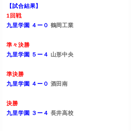
【試合結果】
1回戦
九里学園
４ー０
鶴岡工業
準々決勝
九里学園
５ー４
山形中央
準決勝
九里学園 ４ー０
酒田南
決勝
九里学園 ３ー４
長井高校