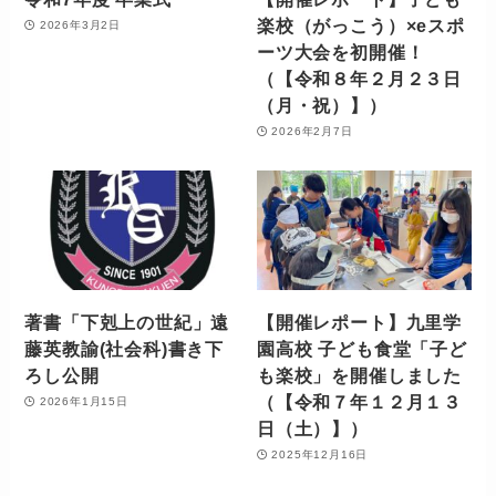
楽校（がっこう）×eスポ
2026年3月2日
ーツ大会を初開催！
（【令和８年２月２３日
（月・祝）】）
2026年2月7日
著書「下剋上の世紀」遠
【開催レポート】九里学
藤英教諭(社会科)書き下
園高校 子ども食堂「子ど
ろし公開
も楽校」を開催しました
（【令和７年１２月１３
2026年1月15日
日（土）】）
2025年12月16日