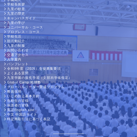
学校長挨拶
九里の校是
九里の歴史
キャンパスガイド
九里の学び
ユニバーサル・コース
プログレス・コース
学校生活
部活動紹介
九里の制服
お問い合わせ
交通アクセス
入学案内
パンフレット
令和8年度（2026）生徒募集要項
よくある質問
九里学園の探究学習（文部科学省指定）
Global Camp 地球塾
グローバルリーダー育成プログラム
教員採用
いじめ防止基本方針
在校生の皆様
保護者の皆様
英語English site
中文 中国語サイト
特定商取引法に基づく表記